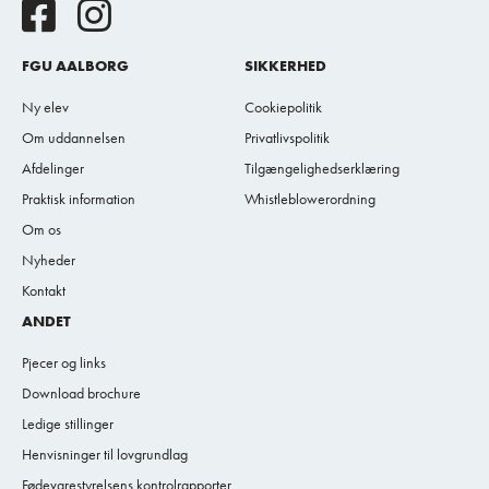
FGU AALBORG
SIKKERHED
Ny elev
Cookiepolitik
Om uddannelsen
Privatlivspolitik
Afdelinger
Tilgængelighedserklæring
Praktisk information
Whistleblowerordning
Om os
Nyheder
Kontakt
ANDET
Pjecer og links
Download brochure
Ledige stillinger
Henvisninger til lovgrundlag
Fødevarestyrelsens kontrolrapporter